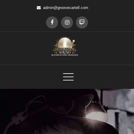
Skip
admin@groovecartell.com
to
content
DESTINATION SOUND
internet radio station