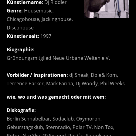
Künstlername:
Dj Riddler
Genre:
Housemusic,
Chicagohouse, Jackinghouse,
Discohouse
Künstler seit:
1997
Biographie:
Gründungsmitglied Neue Urbane Welten e.V.
Vorbilder / Inspirationen:
dj Sneak, Dole& Kom,
Terrence Parker, Mark Farina, Dj Woody, Phil Weeks
wie, wo und was gemacht oder mit wem:
Diskografie:
Berlin Schnabelbar,
Sodaclub,
Oxymoron,
Geburstagsklub,
Sternradio,
Polar TV,
Non Tox,
Rotor,
Alte Sky,
40 Second,
Rosi´s,
Raumklang,